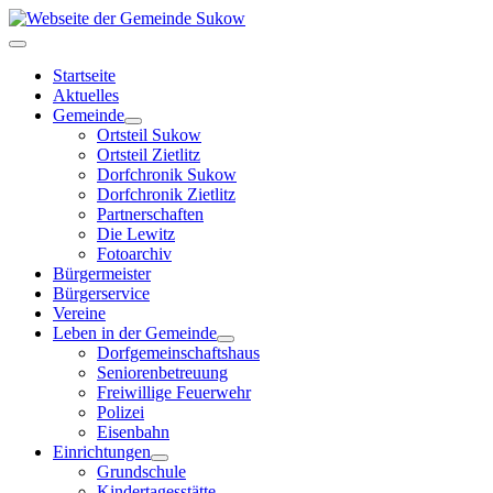
Startseite
Aktuelles
Gemeinde
Ortsteil Sukow
Ortsteil Zietlitz
Dorfchronik Sukow
Dorfchronik Zietlitz
Partnerschaften
Die Lewitz
Fotoarchiv
Bürgermeister
Bürgerservice
Vereine
Leben in der Gemeinde
Dorfgemeinschaftshaus
Seniorenbetreuung
Freiwillige Feuerwehr
Polizei
Eisenbahn
Einrichtungen
Grundschule
Kindertagesstätte