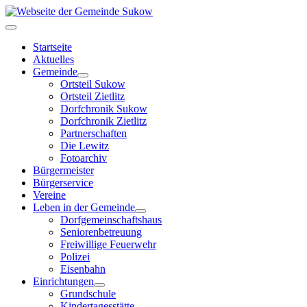
Startseite
Aktuelles
Gemeinde
Ortsteil Sukow
Ortsteil Zietlitz
Dorfchronik Sukow
Dorfchronik Zietlitz
Partnerschaften
Die Lewitz
Fotoarchiv
Bürgermeister
Bürgerservice
Vereine
Leben in der Gemeinde
Dorfgemeinschaftshaus
Seniorenbetreuung
Freiwillige Feuerwehr
Polizei
Eisenbahn
Einrichtungen
Grundschule
Kindertagesstätte