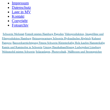
Impressum
Datenschutz
Lage in MV
Kontakt
Copyright
Fotoarchiv
Schwerin Werkstatt
Festzelt mieten Hamburg Pagoden
Videoproduktion, Imagefilme und
Filmproduktion Hamburg
Heizungswartung Schwerin Hydraulischer Abgleich
Kuhnert
Pampow
Bauwerksertüchtigung
Fitness Schwerin
Kleintierkäfig Holz kaufen Hamsterkäfig
Kamin und Kaminofen in Schwerin
Umzug Haushaltsauflösung Ludwigslust Lüneburg
Wohnmobil mieten Schwerin
Solaranlagen, Photovoltaik, Wallboxen und Stromspeicher