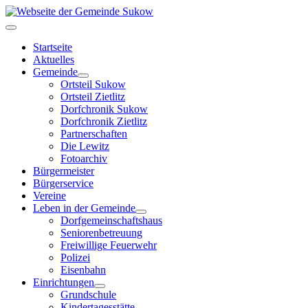
Startseite
Aktuelles
Gemeinde
Ortsteil Sukow
Ortsteil Zietlitz
Dorfchronik Sukow
Dorfchronik Zietlitz
Partnerschaften
Die Lewitz
Fotoarchiv
Bürgermeister
Bürgerservice
Vereine
Leben in der Gemeinde
Dorfgemeinschaftshaus
Seniorenbetreuung
Freiwillige Feuerwehr
Polizei
Eisenbahn
Einrichtungen
Grundschule
Kindertagesstätte