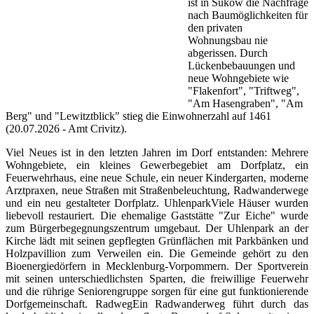
ist in Sukow die Nachfrage
nach Baumöglichkeiten für
den privaten
Wohnungsbau nie
abgerissen. Durch
Lückenbebauungen und
neue Wohngebiete wie
"Flakenfort", "Triftweg",
"Am Hasengraben", "Am
Berg" und "Lewitztblick" stieg die Einwohnerzahl auf 1461
(20.07.2026 - Amt Crivitz).
Viel Neues ist in den letzten Jahren im Dorf entstanden: Mehrere
Wohngebiete, ein kleines Gewerbegebiet am Dorfplatz, ein
Feuerwehrhaus, eine neue Schule, ein neuer Kindergarten, moderne
Arztpraxen, neue Straßen mit Straßenbeleuchtung, Radwanderwege
und ein neu gestalteter Dorfplatz. UhlenparkViele Häuser wurden
liebevoll restauriert. Die ehemalige Gaststätte "Zur Eiche" wurde
zum Bürgerbegegnungszentrum umgebaut. Der Uhlenpark an der
Kirche lädt mit seinen gepflegten Grünflächen mit Parkbänken und
Holzpavillion zum Verweilen ein. Die Gemeinde gehört zu den
Bioenergiedörfern in Mecklenburg-Vorpommern. Der Sportverein
mit seinen unterschiedlichsten Sparten, die freiwillige Feuerwehr
und die rührige Seniorengruppe sorgen für eine gut funktionierende
Dorfgemeinschaft. RadwegEin Radwanderweg führt durch das