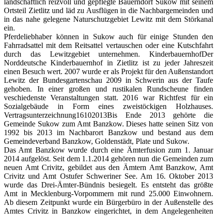
landschaftlich reizvoll und gepflegte Bauerndorf Sukow mit seinem
Ortsteil Zietlitz und läd zu Ausflügen in die Nachbargemeinden und
in das nahe gelegene Naturschutzgebiet Lewitz mit dem Störkanal
ein.
Pferdeliebhaber können in Sukow auch für einige Stunden den
Fahrradsattel mit dem Reitsattel vertauschen oder eine Kutschfahrt
durch das Lewitzgebiet unternehmen. KinderbauernhofDer
Norddeutsche Kinderbauernhof in Zietlitz ist zu jeder Jahreszeit
einen Besuch wert. 2007 wurde er als Projekt für den Außenstandort
Lewitz der Bundesgartenschau 2009 in Schwerin aus der Taufe
gehoben. In einer großen und rustikalen Rundscheune finden
veschiedenste Veranstaltungen statt. 2016 war Richtfest für ein
Sozialgebäude in Form eines zweistöckigen Holzhauses.
Vertragsunterzeichnung16102013Bis Ende 2013 gehörte die
Gemeinde Sukow zum Amt Banzkow. Dieses hatte seinen Sitz von
1992 bis 2013 im Nachbarort Banzkow und bestand aus dem
Gemeindeverband Banzkow, Goldenstädt, Plate und Sukow.
Das Amt Banzkow wurde durch eine Ämterfusion zum 1. Januar
2014 aufgelöst. Seit dem 1.1.2014 gehören nun die Gemeinden zum
neuen Amt Crivitz, gebildet aus den Ämtern Amt Banzkow, Amt
Crivitz und Amt Ostufer Schweriner See. Am 16. Oktober 2013
wurde das Drei-Ämter-Bündnis besiegelt. Es entsteht das größte
Amt in Mecklenburg-Vorpommern mit rund 25.000 Einwohnern.
Ab diesem Zeitpunkt wurde ein Bürgerbüro in der Außenstelle des
Amtes Crivitz in Banzkow eingerichtet, in dem Angelegenheiten