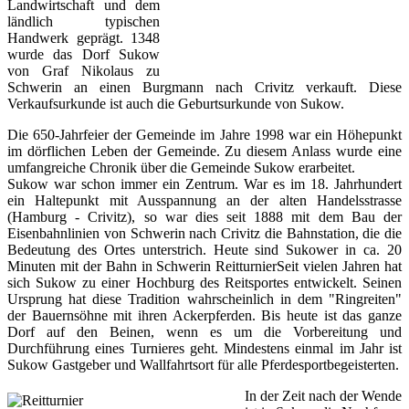
Landwirtschaft und dem
ländlich typischen
Handwerk geprägt. 1348
wurde das Dorf Sukow
von Graf Nikolaus zu
Schwerin an einen Burgmann nach Crivitz verkauft. Diese
Verkaufsurkunde ist auch die Geburtsurkunde von Sukow.
Die 650-Jahrfeier der Gemeinde im Jahre 1998 war ein Höhepunkt
im dörflichen Leben der Gemeinde. Zu diesem Anlass wurde eine
umfangreiche Chronik über die Gemeinde Sukow erarbeitet.
Sukow war schon immer ein Zentrum. War es im 18. Jahrhundert
ein Haltepunkt mit Ausspannung an der alten Handelsstrasse
(Hamburg - Crivitz), so war dies seit 1888 mit dem Bau der
Eisenbahnlinien von Schwerin nach Crivitz die Bahnstation, die die
Bedeutung des Ortes unterstrich. Heute sind Sukower in ca. 20
Minuten mit der Bahn in Schwerin ReitturnierSeit vielen Jahren hat
sich Sukow zu einer Hochburg des Reitsportes entwickelt. Seinen
Ursprung hat diese Tradition wahrscheinlich in dem "Ringreiten"
der Bauernsöhne mit ihren Ackerpferden. Bis heute ist das ganze
Dorf auf den Beinen, wenn es um die Vorbereitung und
Durchführung eines Turnieres geht. Mindestens einmal im Jahr ist
Sukow Gastgeber und Wallfahrtsort für alle Pferdesportbegeisterten.
In der Zeit nach der Wende