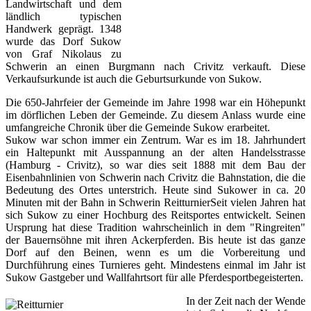
Landwirtschaft und dem
ländlich typischen
Handwerk geprägt. 1348
wurde das Dorf Sukow
von Graf Nikolaus zu
Schwerin an einen Burgmann nach Crivitz verkauft. Diese
Verkaufsurkunde ist auch die Geburtsurkunde von Sukow.
Die 650-Jahrfeier der Gemeinde im Jahre 1998 war ein Höhepunkt
im dörflichen Leben der Gemeinde. Zu diesem Anlass wurde eine
umfangreiche Chronik über die Gemeinde Sukow erarbeitet.
Sukow war schon immer ein Zentrum. War es im 18. Jahrhundert
ein Haltepunkt mit Ausspannung an der alten Handelsstrasse
(Hamburg - Crivitz), so war dies seit 1888 mit dem Bau der
Eisenbahnlinien von Schwerin nach Crivitz die Bahnstation, die die
Bedeutung des Ortes unterstrich. Heute sind Sukower in ca. 20
Minuten mit der Bahn in Schwerin ReitturnierSeit vielen Jahren hat
sich Sukow zu einer Hochburg des Reitsportes entwickelt. Seinen
Ursprung hat diese Tradition wahrscheinlich in dem "Ringreiten"
der Bauernsöhne mit ihren Ackerpferden. Bis heute ist das ganze
Dorf auf den Beinen, wenn es um die Vorbereitung und
Durchführung eines Turnieres geht. Mindestens einmal im Jahr ist
Sukow Gastgeber und Wallfahrtsort für alle Pferdesportbegeisterten.
In der Zeit nach der Wende