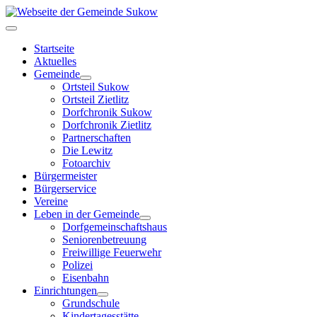
Startseite
Aktuelles
Gemeinde
Ortsteil Sukow
Ortsteil Zietlitz
Dorfchronik Sukow
Dorfchronik Zietlitz
Partnerschaften
Die Lewitz
Fotoarchiv
Bürgermeister
Bürgerservice
Vereine
Leben in der Gemeinde
Dorfgemeinschaftshaus
Seniorenbetreuung
Freiwillige Feuerwehr
Polizei
Eisenbahn
Einrichtungen
Grundschule
Kindertagesstätte