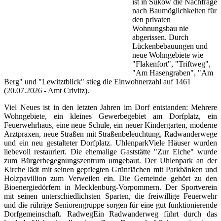
ist in Sukow die Nachfrage
nach Baumöglichkeiten für
den privaten
Wohnungsbau nie
abgerissen. Durch
Lückenbebauungen und
neue Wohngebiete wie
"Flakenfort", "Triftweg",
"Am Hasengraben", "Am
Berg" und "Lewitztblick" stieg die Einwohnerzahl auf 1461
(20.07.2026 - Amt Crivitz).
Viel Neues ist in den letzten Jahren im Dorf entstanden: Mehrere
Wohngebiete, ein kleines Gewerbegebiet am Dorfplatz, ein
Feuerwehrhaus, eine neue Schule, ein neuer Kindergarten, moderne
Arztpraxen, neue Straßen mit Straßenbeleuchtung, Radwanderwege
und ein neu gestalteter Dorfplatz. UhlenparkViele Häuser wurden
liebevoll restauriert. Die ehemalige Gaststätte "Zur Eiche" wurde
zum Bürgerbegegnungszentrum umgebaut. Der Uhlenpark an der
Kirche lädt mit seinen gepflegten Grünflächen mit Parkbänken und
Holzpavillion zum Verweilen ein. Die Gemeinde gehört zu den
Bioenergiedörfern in Mecklenburg-Vorpommern. Der Sportverein
mit seinen unterschiedlichsten Sparten, die freiwillige Feuerwehr
und die rührige Seniorengruppe sorgen für eine gut funktionierende
Dorfgemeinschaft. RadwegEin Radwanderweg führt durch das