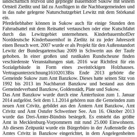
landschaftlich reizvoll und gepflegte Bauerndorf Sukow mit seinem
Ortsteil Zietlitz und läd zu Ausflügen in die Nachbargemeinden und
in das nahe gelegene Naturschutzgebiet Lewitz mit dem Störkanal
ein.
Pferdeliebhaber können in Sukow auch für einige Stunden den
Fahrradsattel mit dem Reitsattel vertauschen oder eine Kutschfahrt
durch das Lewitzgebiet unternehmen. KinderbauernhofDer
Norddeutsche Kinderbauernhof in Zietlitz ist zu jeder Jahreszeit
einen Besuch wert. 2007 wurde er als Projekt für den Außenstandort
Lewitz der Bundesgartenschau 2009 in Schwerin aus der Taufe
gehoben. In einer großen und rustikalen Rundscheune finden
veschiedenste Veranstaltungen statt. 2016 war Richtfest für ein
Sozialgebäude in Form eines zweistöckigen Holzhauses.
Vertragsunterzeichnung16102013Bis Ende 2013 gehörte die
Gemeinde Sukow zum Amt Banzkow. Dieses hatte seinen Sitz von
1992 bis 2013 im Nachbarort Banzkow und bestand aus dem
Gemeindeverband Banzkow, Goldenstädt, Plate und Sukow.
Das Amt Banzkow wurde durch eine Ämterfusion zum 1. Januar
2014 aufgelöst. Seit dem 1.1.2014 gehören nun die Gemeinden zum
neuen Amt Crivitz, gebildet aus den Ämtern Amt Banzkow, Amt
Crivitz und Amt Ostufer Schweriner See. Am 16. Oktober 2013
wurde das Drei-Ämter-Bündnis besiegelt. Es entsteht das größte
Amt in Mecklenburg-Vorpommern mit rund 25.000 Einwohnern.
Ab diesem Zeitpunkt wurde ein Bürgerbüro in der Außenstelle des
Amtes Crivitz in Banzkow eingerichtet, in dem Angelegenheiten