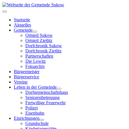
Startseite
Aktuelles
Gemeinde
Ortsteil Sukow
Ortsteil Zietlitz
Dorfchronik Sukow
Dorfchronik Zietlitz
Partnerschaften
Die Lewitz
Fotoarchiv
Bürgermeister
Bürgerservice
Vereine
Leben in der Gemeinde
Dorfgemeinschaftshaus
Seniorenbetreuung
Freiwillige Feuerwehr
Polizei
Eisenbahn
Einrichtungen
Grundschule
Kindertagesstätte