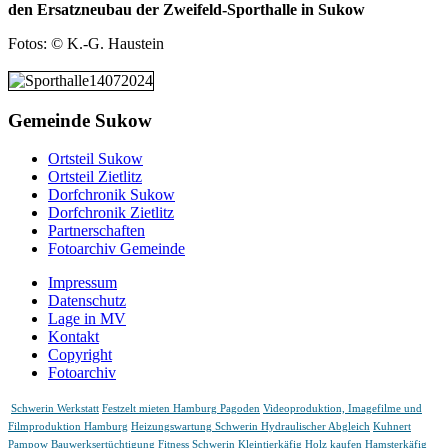
den Ersatzneubau der Zweifeld-Sporthalle in Sukow
Fotos: © K.-G. Haustein
Gemeinde Sukow
Ortsteil Sukow
Ortsteil Zietlitz
Dorfchronik Sukow
Dorfchronik Zietlitz
Partnerschaften
Fotoarchiv Gemeinde
Impressum
Datenschutz
Lage in MV
Kontakt
Copyright
Fotoarchiv
Schwerin Werkstatt
Festzelt mieten Hamburg Pagoden
Videoproduktion, Imagefilme und
Filmproduktion Hamburg
Heizungswartung Schwerin Hydraulischer Abgleich
Kuhnert
Pampow
Bauwerksertüchtigung
Fitness Schwerin
Kleintierkäfig Holz kaufen Hamsterkäfig