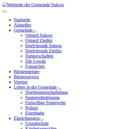
Startseite
Aktuelles
Gemeinde
Ortsteil Sukow
Ortsteil Zietlitz
Dorfchronik Sukow
Dorfchronik Zietlitz
Partnerschaften
Die Lewitz
Fotoarchiv
Bürgermeister
Bürgerservice
Vereine
Leben in der Gemeinde
Dorfgemeinschaftshaus
Seniorenbetreuung
Freiwillige Feuerwehr
Polizei
Eisenbahn
Einrichtungen
Grundschule
Kindertagesstätte