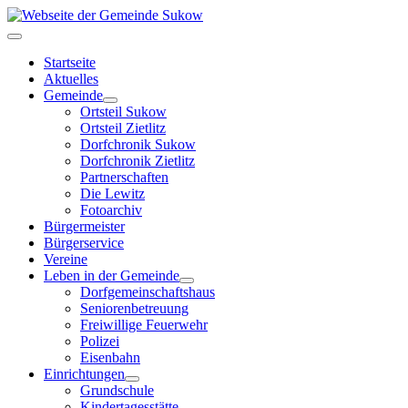
Startseite
Aktuelles
Gemeinde
Ortsteil Sukow
Ortsteil Zietlitz
Dorfchronik Sukow
Dorfchronik Zietlitz
Partnerschaften
Die Lewitz
Fotoarchiv
Bürgermeister
Bürgerservice
Vereine
Leben in der Gemeinde
Dorfgemeinschaftshaus
Seniorenbetreuung
Freiwillige Feuerwehr
Polizei
Eisenbahn
Einrichtungen
Grundschule
Kindertagesstätte