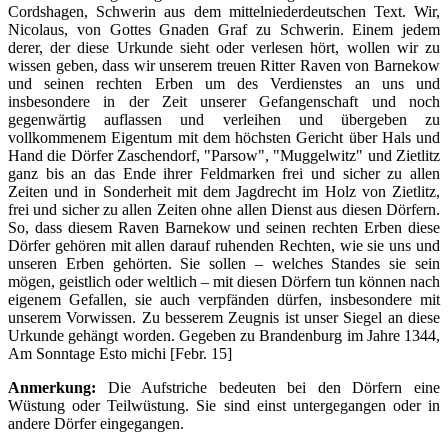
Cordshagen, Schwerin aus dem mittelniederdeutschen Text. Wir,
Nicolaus, von Gottes Gnaden Graf zu Schwerin. Einem jedem
derer, der diese Urkunde sieht oder verlesen hört, wollen wir zu
wissen geben, dass wir unserem treuen Ritter Raven von Barnekow
und seinen rechten Erben um des Verdienstes an uns und
insbesondere in der Zeit unserer Gefangenschaft und noch
gegenwärtig auflassen und verleihen und übergeben zu
vollkommenem Eigentum mit dem höchsten Gericht über Hals und
Hand die Dörfer Zaschendorf, "Parsow", "Muggelwitz" und Zietlitz
ganz bis an das Ende ihrer Feldmarken frei und sicher zu allen
Zeiten und in Sonderheit mit dem Jagdrecht im Holz von Zietlitz,
frei und sicher zu allen Zeiten ohne allen Dienst aus diesen Dörfern.
So, dass diesem Raven Barnekow und seinen rechten Erben diese
Dörfer gehören mit allen darauf ruhenden Rechten, wie sie uns und
unseren Erben gehörten. Sie sollen – welches Standes sie sein
mögen, geistlich oder weltlich – mit diesen Dörfern tun können nach
eigenem Gefallen, sie auch verpfänden dürfen, insbesondere mit
unserem Vorwissen. Zu besserem Zeugnis ist unser Siegel an diese
Urkunde gehängt worden. Gegeben zu Brandenburg im Jahre 1344,
Am Sonntage Esto michi [Febr. 15]
Anmerkung:
Die Aufstriche bedeuten bei den Dörfern eine
Wüstung oder Teilwüstung. Sie sind einst untergegangen oder in
andere Dörfer eingegangen.