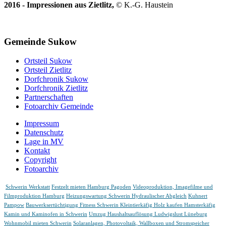
2016 - Impressionen aus Zietlitz,
© K.-G. Haustein
Gemeinde Sukow
Ortsteil Sukow
Ortsteil Zietlitz
Dorfchronik Sukow
Dorfchronik Zietlitz
Partnerschaften
Fotoarchiv Gemeinde
Impressum
Datenschutz
Lage in MV
Kontakt
Copyright
Fotoarchiv
Schwerin Werkstatt
Festzelt mieten Hamburg Pagoden
Videoproduktion, Imagefilme und
Filmproduktion Hamburg
Heizungswartung Schwerin Hydraulischer Abgleich
Kuhnert
Pampow
Bauwerksertüchtigung
Fitness Schwerin
Kleintierkäfig Holz kaufen Hamsterkäfig
Kamin und Kaminofen in Schwerin
Umzug Haushaltsauflösung Ludwigslust Lüneburg
Wohnmobil mieten Schwerin
Solaranlagen, Photovoltaik, Wallboxen und Stromspeicher