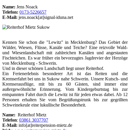
Name:
Jens Noack
Telefon:
0173-5226657
E-Mail:
jens.noack[at]signal-iduna.net
Kennen Sie schon die "Lewitz" in Mecklenburg? Das Gebiet der
Wälder, Wiesen, Flüsse, Kanäle und Teiche? Eine reizvolle Wald-
und Wiesenlandschaft mit zahlreichen Kanälen und angestauten
Fischteichen. Es war früher ein bevorzugtes Jagdrevier der Herzöge
von Mecklenburg - Schwerin.
Und in dieser schönen Landschaft liegt unser Reiterhof.
Ein Ferienerlebnis besonderer Art ist das Reiten und die
Kremserfahrt bei uns in Sukow nahe Schwerin. Unsere Kutsch- und
Kremserausflüge, mit bis zu 60 Gästen, sind immer eine
außergewöhnliche Erinnerung. Vom Kindergeburtstag bis zur
entspannten Fahrt durch die Lewitz ist für jeden etwas dabei. Ab 12
Personen erhalten Sie vom Begrüßungstrunk bis zur gegrillten
Schweinekeule eine lukullische Besonderheit.
Name:
Reiterhof Mietz
Telefon
:
03861 3037707
E-Mail:
info[at]reiterpension-mietz.de