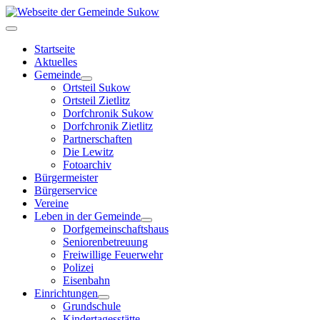
Startseite
Aktuelles
Gemeinde
Ortsteil Sukow
Ortsteil Zietlitz
Dorfchronik Sukow
Dorfchronik Zietlitz
Partnerschaften
Die Lewitz
Fotoarchiv
Bürgermeister
Bürgerservice
Vereine
Leben in der Gemeinde
Dorfgemeinschaftshaus
Seniorenbetreuung
Freiwillige Feuerwehr
Polizei
Eisenbahn
Einrichtungen
Grundschule
Kindertagesstätte