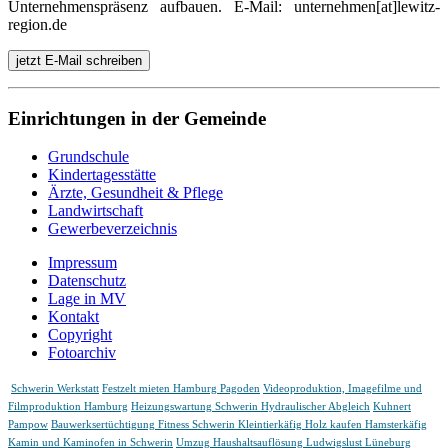
Unternehmenspräsenz aufbauen. E-Mail: unternehmen[at]lewitz-
region.de
jetzt E-Mail schreiben
Einrichtungen in der Gemeinde
Grundschule
Kindertagesstätte
Ärzte, Gesundheit & Pflege
Landwirtschaft
Gewerbeverzeichnis
Impressum
Datenschutz
Lage in MV
Kontakt
Copyright
Fotoarchiv
Schwerin Werkstatt
Festzelt mieten Hamburg Pagoden
Videoproduktion, Imagefilme und
Filmproduktion Hamburg
Heizungswartung Schwerin Hydraulischer Abgleich
Kuhnert
Pampow
Bauwerksertüchtigung
Fitness Schwerin
Kleintierkäfig Holz kaufen Hamsterkäfig
Kamin und Kaminofen in Schwerin
Umzug Haushaltsauflösung Ludwigslust Lüneburg