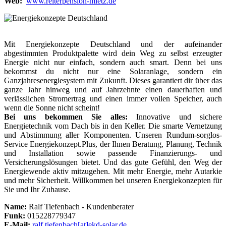
Web:
www.reiterpension-mietz.de
Mit Energiekonzepte Deutschland und der aufeinander
abgestimmten Produktpalette wird dein Weg zu selbst erzeugter
Energie nicht nur einfach, sondern auch smart. Denn bei uns
bekommst du nicht nur eine Solaranlage, sondern ein
Ganzjahresenergiesystem mit Zukunft. Dieses garantiert dir über das
ganze Jahr hinweg und auf Jahrzehnte einen dauerhaften und
verlässlichen Stromertrag und einen immer vollen Speicher, auch
wenn die Sonne nicht scheint!
Bei uns bekommen Sie alles:
Innovative und sichere
Energietechnik vom Dach bis in den Keller. Die smarte Vernetzung
und Abstimmung aller Komponenten. Unseren Rundum-sorglos-
Service Energiekonzept.Plus, der Ihnen Beratung, Planung, Technik
und Installation sowie passende Finanzierungs- und
Versicherungslösungen bietet. Und das gute Gefühl, den Weg der
Energiewende aktiv mitzugehen. Mit mehr Energie, mehr Autarkie
und mehr Sicherheit. Willkommen bei unseren Energiekonzepten für
Sie und Ihr Zuhause.
Name:
Ralf Tiefenbach - Kundenberater
Funk:
015228779347
E-Mail:
ralf.tiefenbach[at]ekd-solar.de