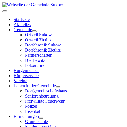
Startseite
Aktuelles
Gemeinde
Ortsteil Sukow
Ortsteil Zietlitz
Dorfchronik Sukow
Dorfchronik Zietlitz
Partnerschaften
Die Lewitz
Fotoarchiv
Bürgermeister
Bürgerservice
Vereine
Leben in der Gemeinde
Dorfgemeinschaftshaus
Seniorenbetreuung
Freiwillige Feuerwehr
Polizei
Eisenbahn
Einrichtungen
Grundschule
Kindertagesstätte