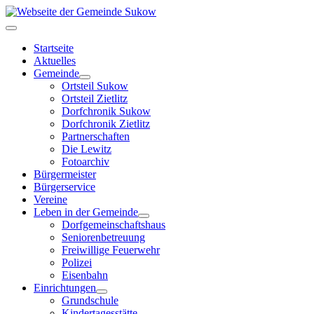
Startseite
Aktuelles
Gemeinde
Ortsteil Sukow
Ortsteil Zietlitz
Dorfchronik Sukow
Dorfchronik Zietlitz
Partnerschaften
Die Lewitz
Fotoarchiv
Bürgermeister
Bürgerservice
Vereine
Leben in der Gemeinde
Dorfgemeinschaftshaus
Seniorenbetreuung
Freiwillige Feuerwehr
Polizei
Eisenbahn
Einrichtungen
Grundschule
Kindertagesstätte