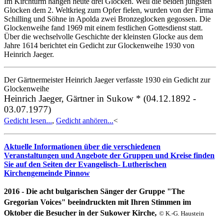
Im Kirchturm hängen heute drei Glocken. Weil die beiden jüngsten
Glocken dem 2. Weltkrieg zum Opfer fielen, wurden von der Firma
Schilling und Söhne in Apolda zwei Bronzeglocken gegossen. Die
Glockenweihe fand 1969 mit einem festlichen Gottesdienst statt.
Über die wechselvolle Geschichte der kleinsten Glocke aus dem
Jahre 1614 berichtet ein Gedicht zur Glockenweihe 1930 von
Heinrich Jaeger.
Der Gärtnermeister Heinrich Jaeger verfasste 1930 ein Gedicht zur
Glockenweihe
Heinrich Jaeger, Gärtner in Sukow * (04.12.1892 -
03.07.1977)
Gedicht lesen...
,
Gedicht anhören...
<
Aktuelle Informationen über die verschiedenen
Veranstaltungen und Angebote der Gruppen und Kreise finden
Sie auf den Seiten der Evangelisch- Lutherischen
Kirchengemeinde Pinnow
2016 - Die acht bulgarischen Sänger der Gruppe "The
Gregorian Voices" beeindruckten mit Ihren Stimmen im
Oktober die Besucher in der Sukower Kirche,
© K.-G. Haustein