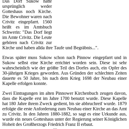
Das Dorf Sukow hatte
ursprünglich weder
Gotteshaus noch Kirche.
Die Bewohner waren nach
Crivitz eingepfarrt. 1560
heißt es im Amtsbuch
Schwerin: "Das Dorf liegt
im Amte Crivitz. Die Leute
gehören nach Crivitz zur
Kirche und haben allda ihre Taufe und Begräbnis...".
Etwas später muss Sukow schon nach Pinnow eingepfarrt und in
Sukow selbst eine Kirche errichtet worden sein. Diese ist sehr
wahrscheinlich wie der größte Teil des Dorfes auch, ein Opfer des
30-jährigen Krieges geworden. Aus Gründen der schlechten Zeiten
dauerte es 50 Jahre, bis nach dem Krieg 1698 der Neubau einer
Kapelle erfolgen konnte.
Zwei Eintragungen im alten Pinnower Kirchenbuch zeugen davon,
dass die Kapelle erst im Jahre 1700 benutzt wurde. Diese Kapelle
hat 180 Jahre ihrem Zweck gedient, bis sie abbruchreif wurde. 1879
erfolgte die erste Anforderung zum Neubau einer Kirche an das Amt
zu Crivitz. In den Jahren 1880-1882, so sagt es eine Urkunde aus,
wurde ein neues Gotteshaus unter der Regierung seiner Königlichen
Hoheit des Großherzogs Friedrich Franz II erbaut.