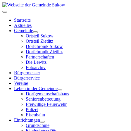
Startseite
Aktuelles
Gemeinde
Ortsteil Sukow
Ortsteil Zietlitz
Dorfchronik Sukow
Dorfchronik Zietlitz
Partnerschaften
Die Lewitz
Fotoarchiv
Bürgermeister
Bürgerservice
Vereine
Leben in der Gemeinde
Dorfgemeinschaftshaus
Seniorenbetreuung
Freiwillige Feuerwehr
Polizei
Eisenbahn
Einrichtungen
Grundschule
Kindertagesstätte