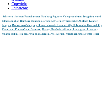
Copyright
Fotoarchiv
Schwerin Werkstatt
Festzelt mieten Hamburg Pagoden
Videoproduktion, Imagefilme und
Filmproduktion Hamburg
Heizungswartung Schwerin Hydraulischer Abgleich
Kuhnert
Pampow
Bauwerksertüchtigung
Fitness Schwerin
Kleintierkäfig Holz kaufen Hamsterkäfig
Kamin und Kaminofen in Schwerin
Umzug Haushaltsauflösung Ludwigslust Lüneburg
Wohnmobil mieten Schwerin
Solaranlagen, Photovoltaik, Wallboxen und Stromspeicher