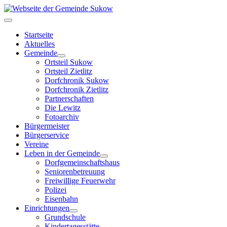
Startseite
Aktuelles
Gemeinde
Ortsteil Sukow
Ortsteil Zietlitz
Dorfchronik Sukow
Dorfchronik Zietlitz
Partnerschaften
Die Lewitz
Fotoarchiv
Bürgermeister
Bürgerservice
Vereine
Leben in der Gemeinde
Dorfgemeinschaftshaus
Seniorenbetreuung
Freiwillige Feuerwehr
Polizei
Eisenbahn
Einrichtungen
Grundschule
Kindertagesstätte