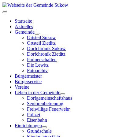
Startseite
Aktuelles
Gemeinde
Ortsteil Sukow
Ortsteil Zietlitz
Dorfchronik Sukow
Dorfchronik Zietlitz
Partnerschaften
Die Lewitz
Fotoarchiv
Bürgermeister
Bürgerservice
Vereine
Leben in der Gemeinde
Dorfgemeinschaftshaus
Seniorenbetreuung
Freiwillige Feuerwehr
Polizei
Eisenbahn
Einrichtungen
Grundschule
Kindertagesstätte