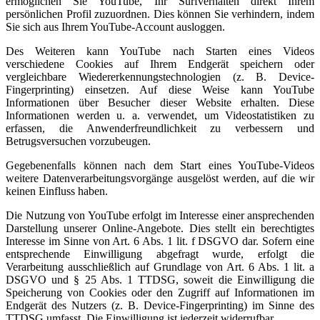
ermöglichen Sie YouTube, Ihr Surfverhalten direkt Ihrem
persönlichen Profil zuzuordnen. Dies können Sie verhindern, indem
Sie sich aus Ihrem YouTube-Account ausloggen.
Des Weiteren kann YouTube nach Starten eines Videos
verschiedene Cookies auf Ihrem Endgerät speichern oder
vergleichbare Wiedererkennungstechnologien (z. B. Device-
Fingerprinting) einsetzen. Auf diese Weise kann YouTube
Informationen über Besucher dieser Website erhalten. Diese
Informationen werden u. a. verwendet, um Videostatistiken zu
erfassen, die Anwenderfreundlichkeit zu verbessern und
Betrugsversuchen vorzubeugen.
Gegebenenfalls können nach dem Start eines YouTube-Videos
weitere Datenverarbeitungsvorgänge ausgelöst werden, auf die wir
keinen Einfluss haben.
Die Nutzung von YouTube erfolgt im Interesse einer ansprechenden
Darstellung unserer Online-Angebote. Dies stellt ein berechtigtes
Interesse im Sinne von Art. 6 Abs. 1 lit. f DSGVO dar. Sofern eine
entsprechende Einwilligung abgefragt wurde, erfolgt die
Verarbeitung ausschließlich auf Grundlage von Art. 6 Abs. 1 lit. a
DSGVO und § 25 Abs. 1 TTDSG, soweit die Einwilligung die
Speicherung von Cookies oder den Zugriff auf Informationen im
Endgerät des Nutzers (z. B. Device-Fingerprinting) im Sinne des
TTDSG umfasst. Die Einwilligung ist jederzeit widerrufbar.