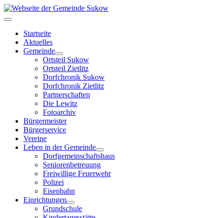
Startseite
Aktuelles
Gemeinde
Ortsteil Sukow
Ortsteil Zietlitz
Dorfchronik Sukow
Dorfchronik Zietlitz
Partnerschaften
Die Lewitz
Fotoarchiv
Bürgermeister
Bürgerservice
Vereine
Leben in der Gemeinde
Dorfgemeinschaftshaus
Seniorenbetreuung
Freiwillige Feuerwehr
Polizei
Eisenbahn
Einrichtungen
Grundschule
Kindertagesstätte