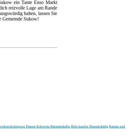
 Sukow ein Tante Enso Markt
tlich reizvolle Lage am Rande
ungswürdig halten, lassen Sie
die Gemeinde Sukow!
erksertüchtigung
Fitness Schwerin
Kleintierkäfig Holz kaufen Hamsterkäfig
Kamin und