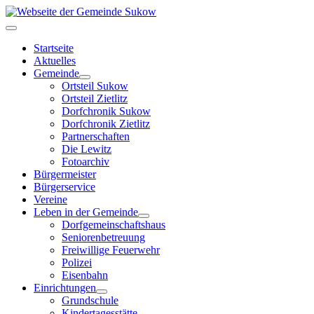
Startseite
Aktuelles
Gemeinde
Ortsteil Sukow
Ortsteil Zietlitz
Dorfchronik Sukow
Dorfchronik Zietlitz
Partnerschaften
Die Lewitz
Fotoarchiv
Bürgermeister
Bürgerservice
Vereine
Leben in der Gemeinde
Dorfgemeinschaftshaus
Seniorenbetreuung
Freiwillige Feuerwehr
Polizei
Eisenbahn
Einrichtungen
Grundschule
Kindertagesstätte