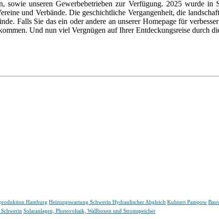
rn, sowie unseren Gewerbebetrieben zur Verfügung. 2025 wurde in
Vereine und Verbände. Die geschichtliche Vergangenheit, die landschaf
de. Falls Sie das ein oder andere an unserer Homepage für verbesser
llkommen. Und nun viel Vergnügen auf Ihrer Entdeckungsreise durch 
mproduktion Hamburg
Heizungswartung Schwerin Hydraulischer Abgleich
Kuhnert Pampow
Bauw
 Schwerin
Solaranlagen, Photovoltaik, Wallboxen und Stromspeicher