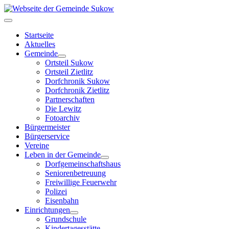
Startseite
Aktuelles
Gemeinde
Ortsteil Sukow
Ortsteil Zietlitz
Dorfchronik Sukow
Dorfchronik Zietlitz
Partnerschaften
Die Lewitz
Fotoarchiv
Bürgermeister
Bürgerservice
Vereine
Leben in der Gemeinde
Dorfgemeinschaftshaus
Seniorenbetreuung
Freiwillige Feuerwehr
Polizei
Eisenbahn
Einrichtungen
Grundschule
Kindertagesstätte