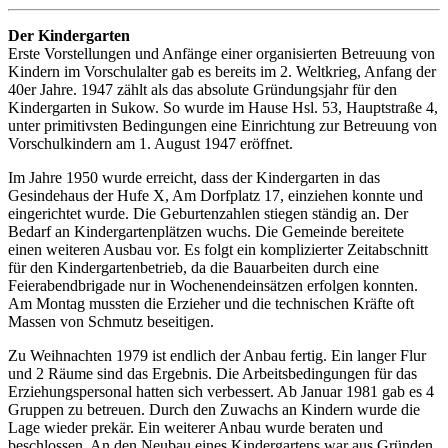
Der Kindergarten
Erste Vorstellungen und Anfänge einer organisierten Betreuung von
Kindern im Vorschulalter gab es bereits im 2. Weltkrieg, Anfang der
40er Jahre. 1947 zählt als das absolute Gründungsjahr für den
Kindergarten in Sukow. So wurde im Hause Hsl. 53, Hauptstraße 4,
unter primitivsten Bedingungen eine Einrichtung zur Betreuung von
Vorschulkindern am 1. August 1947 eröffnet.
Im Jahre 1950 wurde erreicht, dass der Kindergarten in das
Gesindehaus der Hufe X, Am Dorfplatz 17, einziehen konnte und
eingerichtet wurde. Die Geburtenzahlen stiegen ständig an. Der
Bedarf an Kindergartenplätzen wuchs. Die Gemeinde bereitete
einen weiteren Ausbau vor. Es folgt ein komplizierter Zeitabschnitt
für den Kindergartenbetrieb, da die Bauarbeiten durch eine
Feierabendbrigade nur in Wochenendeinsätzen erfolgen konnten.
Am Montag mussten die Erzieher und die technischen Kräfte oft
Massen von Schmutz beseitigen.
Zu Weihnachten 1979 ist endlich der Anbau fertig. Ein langer Flur
und 2 Räume sind das Ergebnis. Die Arbeitsbedingungen für das
Erziehungspersonal hatten sich verbessert. Ab Januar 1981 gab es 4
Gruppen zu betreuen. Durch den Zuwachs an Kindern wurde die
Lage wieder prekär. Ein weiterer Anbau wurde beraten und
beschlossen. An den Neubau eines Kindergartens war aus Gründen