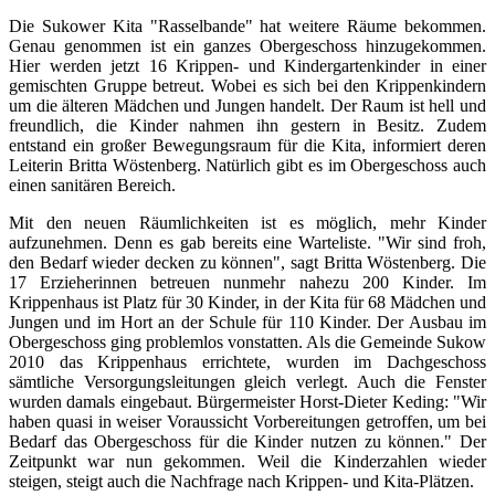
Die Sukower Kita "Rasselbande" hat weitere Räume bekommen.
Genau genommen ist ein ganzes Obergeschoss hinzugekommen.
Hier werden jetzt 16 Krippen- und Kindergartenkinder in einer
gemischten Gruppe betreut. Wobei es sich bei den Krippenkindern
um die älteren Mädchen und Jungen handelt. Der Raum ist hell und
freundlich, die Kinder nahmen ihn gestern in Besitz. Zudem
entstand ein großer Bewegungsraum für die Kita, informiert deren
Leiterin Britta Wöstenberg. Natürlich gibt es im Obergeschoss auch
einen sanitären Bereich.
Mit den neuen Räumlichkeiten ist es möglich, mehr Kinder
aufzunehmen. Denn es gab bereits eine Warteliste. "Wir sind froh,
den Bedarf wieder decken zu können", sagt Britta Wöstenberg. Die
17 Erzieherinnen betreuen nunmehr nahezu 200 Kinder. Im
Krippenhaus ist Platz für 30 Kinder, in der Kita für 68 Mädchen und
Jungen und im Hort an der Schule für 110 Kinder. Der Ausbau im
Obergeschoss ging problemlos vonstatten. Als die Gemeinde Sukow
2010 das Krippenhaus errichtete, wurden im Dachgeschoss
sämtliche Versorgungsleitungen gleich verlegt. Auch die Fenster
wurden damals eingebaut. Bürgermeister Horst-Dieter Keding: "Wir
haben quasi in weiser Voraussicht Vorbereitungen getroffen, um bei
Bedarf das Obergeschoss für die Kinder nutzen zu können." Der
Zeitpunkt war nun gekommen. Weil die Kinderzahlen wieder
steigen, steigt auch die Nachfrage nach Krippen- und Kita-Plätzen.