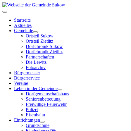
Startseite
Aktuelles
Gemeinde
Ortsteil Sukow
Ortsteil Zietlitz
Dorfchronik Sukow
Dorfchronik Zietlitz
Partnerschaften
Die Lewitz
Fotoarchiv
Bürgermeister
Bürgerservice
Vereine
Leben in der Gemeinde
Dorfgemeinschaftshaus
Seniorenbetreuung
Freiwillige Feuerwehr
Polizei
Eisenbahn
Einrichtungen
Grundschule
Kindertagesstätte