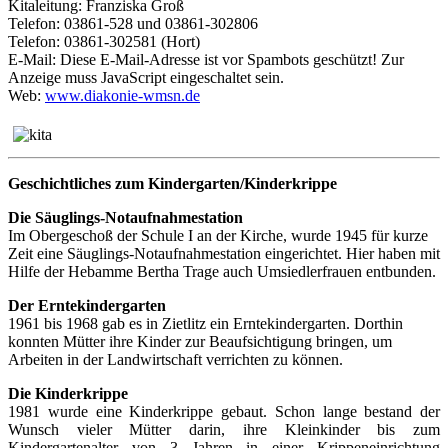
Kitaleitung: Franziska Groß
Telefon: 03861-528 und 03861-302806
Telefon: 03861-302581 (Hort)
E-Mail:
Diese E-Mail-Adresse ist vor Spambots geschützt! Zur
Anzeige muss JavaScript eingeschaltet sein.
Web:
www.diakonie-wmsn.de
Geschichtliches zum Kindergarten/Kinderkrippe
Die Säuglings-Notaufnahmestation
Im Obergeschoß der Schule I an der Kirche, wurde 1945 für kurze
Zeit eine Säuglings-Notaufnahmestation eingerichtet. Hier haben mit
Hilfe der Hebamme Bertha Trage auch Umsiedlerfrauen entbunden.
Der Erntekindergarten
1961 bis 1968 gab es in Zietlitz ein Erntekindergarten. Dorthin
konnten Mütter ihre Kinder zur Beaufsichtigung bringen, um
Arbeiten in der Landwirtschaft verrichten zu können.
Die Kinderkrippe
1981 wurde eine Kinderkrippe gebaut. Schon lange bestand der
Wunsch vieler Mütter darin, ihre Kleinkinder bis zum
Kindergartenalter von 3 Jahren in einer Krippeneinrichtung