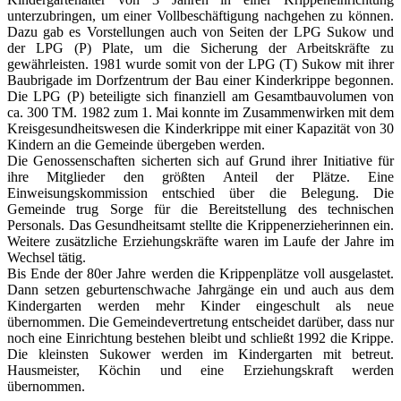
unterzubringen, um einer Vollbeschäftigung nachgehen zu können.
Dazu gab es Vorstellungen auch von Seiten der LPG Sukow und
der LPG (P) Plate, um die Sicherung der Arbeitskräfte zu
gewährleisten. 1981 wurde somit von der LPG (T) Sukow mit ihrer
Baubrigade im Dorfzentrum der Bau einer Kinderkrippe begonnen.
Die LPG (P) beteiligte sich finanziell am Gesamtbauvolumen von
ca. 300 TM. 1982 zum 1. Mai konnte im Zusammenwirken mit dem
Kreisgesundheitswesen die Kinderkrippe mit einer Kapazität von 30
Kindern an die Gemeinde übergeben werden.
Die Genossenschaften sicherten sich auf Grund ihrer Initiative für
ihre Mitglieder den größten Anteil der Plätze. Eine
Einweisungskommission entschied über die Belegung. Die
Gemeinde trug Sorge für die Bereitstellung des technischen
Personals. Das Gesundheitsamt stellte die Krippenerzieherinnen ein.
Weitere zusätzliche Erziehungskräfte waren im Laufe der Jahre im
Wechsel tätig.
Bis Ende der 80er Jahre werden die Krippenplätze voll ausgelastet.
Dann setzen geburtenschwache Jahrgänge ein und auch aus dem
Kindergarten werden mehr Kinder eingeschult als neue
übernommen. Die Gemeindevertretung entscheidet darüber, dass nur
noch eine Einrichtung bestehen bleibt und schließt 1992 die Krippe.
Die kleinsten Sukower werden im Kindergarten mit betreut.
Hausmeister, Köchin und eine Erziehungskraft werden
übernommen.