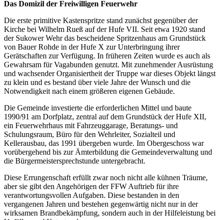
Das Domizil der Freiwilligen Feuerwehr
Die erste primitive Kastenspritze stand zunächst gegenüber der
Kirche bei Wilhelm Rueß auf der Hufe VII. Seit etwa 1920 stand
der Sukower Wehr das bescheidene Spritzenhaus am Grundstück
von Bauer Rohde in der Hufe X zur Unterbringung ihrer
Gerätschaften zur Verfügung. In früheren Zeiten wurde es auch als
Gewahrsam für Vagabunden genutzt. Mit zunehmender Ausrüstung
und wachsender Organisiertheit der Truppe war dieses Objekt längst
zu klein und es bestand über viele Jahre der Wunsch und die
Notwendigkeit nach einem größeren eigenen Gebäude.
Die Gemeinde investierte die erforderlichen Mittel und baute
1990/91 am Dorfplatz, zentral auf dem Grundstück der Hufe XII,
ein Feuerwehrhaus mit Fahrzeuggarage, Beratungs- und
Schulungsraum, Büro für den Wehrleiter, Sozialteil und
Kellerausbau, das 1991 übergeben wurde. Im Obergeschoss war
vorübergehend bis zur Ämterbildung die Gemeindeverwaltung und
die Bürgermeistersprechstunde untergebracht.
Diese Errungenschaft erfüllt zwar noch nicht alle kühnen Träume,
aber sie gibt den Angehörigen der FFW Auftrieb für ihre
verantwortungsvollen Aufgaben. Diese bestanden in den
vergangenen Jahren und bestehen gegenwärtig nicht nur in der
wirksamen Brandbekämpfung, sondern auch in der Hilfeleistung bei