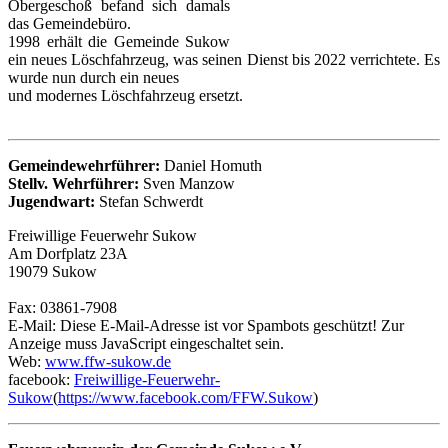
Obergeschoß befand sich damals
das Gemeindebüro.
1998 erhält die Gemeinde Sukow
ein neues Löschfahrzeug, was seinen Dienst bis 2022 verrichtete. Es
wurde nun durch ein neues
und modernes Löschfahrzeug ersetzt.
Gemeindewehrführer:
Daniel Homuth
Stellv. Wehrführer:
Sven Manzow
Jugendwart:
Stefan Schwerdt
Freiwillige Feuerwehr Sukow
Am Dorfplatz 23A
19079
Suk
ow
Fax: 03861-7908
E-Mail:
Diese E-Mail-Adresse ist vor Spambots geschützt! Zur
Anzeige muss JavaScript eingeschaltet sein.
Web:
www.ffw-sukow.de
facebook:
Freiwillige-Feuerwehr-
Sukow
(
https://www.facebook.com/FFW.Sukow
)