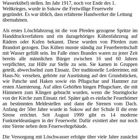
Wasserkübel) stellen. Im Jahr 1917, noch vor Ende des 1.
Weltkrieges, wurde in Sukow die Freiwillige Feuerwehr
gegründet. Es war üblich, dass erfahrene Handwerker die Leitung
übernahmen.
Als erstes Löschfahrzeug ist die von Pferden gezogene Spritze im
Handdruckverfahren und ein dazugehöriges Kübenfahrzeug auf
Rädern oder Kufen bekannt. Diese wurden von Pferden zum
Brandort gezogen. Das Küben musste ständig zur Feuerbereitschaft
mit Wasser gefüllt sein. Im Falle eines Brandes waren zu jener Zeit
bereits alle männlichen Bürger zwischen 16 und 60 Jahren
verpflichtet, zur Hilfe zur Stelle zu sein. Sie kamen in Gruppen
geteilt, abwechselnd zum Einsatz. Der traditionelle Ledereimer, mit
Haus-Nr. versehen, gehörte zur Ausrüstung auf den Grundstücken,
wie Patsche und Haken sowie ein Pflugschar und Hammer zur
ersten Alarmierung. Auf allen Gehöften hingen Pflugschare, die mit
Hämmern zum Klingen gebracht wurden, wenn die Sturmglocke
von der Kirche zum Einsatz rief. Später gab es einfache Feuerhörner
an bestimmten Meldestellen und dann die Sirenen vom Dach.
Anfang der 50er Jahre wurde in Sukow auf der Schule II die erste
Sirene errichtet. Seit August 1999 gibt es 14 moderne
Funkmeldeanlagen in der Feuerwehr. Dafür existiert aber nur noch
eine Sirene neben dem Feuerwehrgebäude.
Die Versorgung mit Löschwasser erfolgte über viele Jahre zunächst