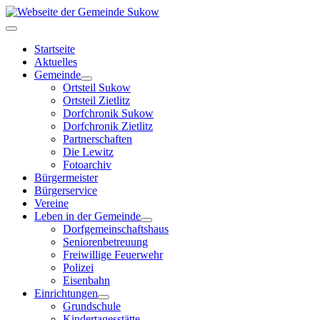
Startseite
Aktuelles
Gemeinde
Ortsteil Sukow
Ortsteil Zietlitz
Dorfchronik Sukow
Dorfchronik Zietlitz
Partnerschaften
Die Lewitz
Fotoarchiv
Bürgermeister
Bürgerservice
Vereine
Leben in der Gemeinde
Dorfgemeinschaftshaus
Seniorenbetreuung
Freiwillige Feuerwehr
Polizei
Eisenbahn
Einrichtungen
Grundschule
Kindertagesstätte