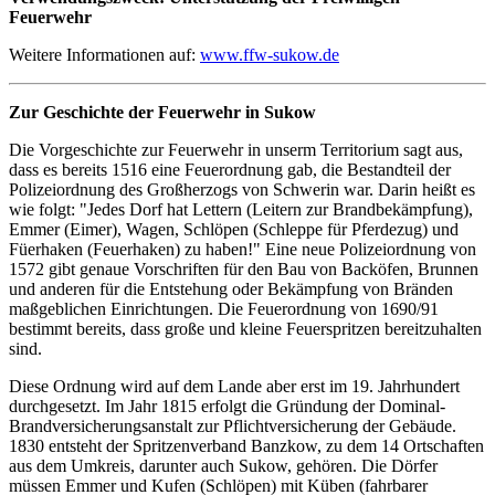
Feuerwehr
Weitere Informationen auf:
www.ffw-sukow.de
Zur Geschichte der Feuerwehr in Sukow
Die Vorgeschichte zur Feuerwehr in unserm Territorium sagt aus,
dass es bereits 1516 eine Feuerordnung gab, die Bestandteil der
Polizeiordnung des Großherzogs von Schwerin war. Darin heißt es
wie folgt: "Jedes Dorf hat Lettern (Leitern zur Brandbekämpfung),
Emmer (Eimer), Wagen, Schlöpen (Schleppe für Pferdezug) und
Füerhaken (Feuerhaken) zu haben!" Eine neue Polizeiordnung von
1572 gibt genaue Vorschriften für den Bau von Backöfen, Brunnen
und anderen für die Entstehung oder Bekämpfung von Bränden
maßgeblichen Einrichtungen. Die Feuerordnung von 1690/91
bestimmt bereits, dass große und kleine Feuerspritzen bereitzuhalten
sind.
Diese Ordnung wird auf dem Lande aber erst im 19. Jahrhundert
durchgesetzt. Im Jahr 1815 erfolgt die Gründung der Dominal-
Brandversicherungsanstalt zur Pflichtversicherung der Gebäude.
1830 entsteht der Spritzenverband Banzkow, zu dem 14 Ortschaften
aus dem Umkreis, darunter auch Sukow, gehören. Die Dörfer
müssen Emmer und Kufen (Schlöpen) mit Küben (fahrbarer