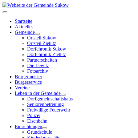
Startseite
Aktuelles
Gemeinde
Ortsteil Sukow
Ortsteil Zietlitz
Dorfchronik Sukow
Dorfchronik Zietlitz
Partnerschaften
Die Lewitz
Fotoarchiv
Bürgermeister
Bürgerservice
Vereine
Leben in der Gemeinde
Dorfgemeinschaftshaus
Seniorenbetreuung
Freiwillige Feuerwehr
Polizei
Eisenbahn
Einrichtungen
Grundschule
Kindertagesstätte