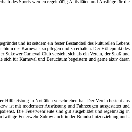
rhalb des Sports werden regelmäßig Aktivitäten und Ausflüge für die
ndet und ist seitdem ein fester Bestandteil des kulturellen Lebens
rauchtum des Karnevals zu pflegen und zu erhalten. Der Höhepunkt des
Der Sukower Carneval Club versteht sich als ein Verein, der Spaß und
ie sich für Karneval und Brauchtum begeistern und gerne aktiv daran
ilfeleistung in Notfällen verschrieben hat. Der Verein besteht aus
ukow ist mit modernster Ausrüstung und Fahrzeugen ausgestattet und
gsdienst. Die Feuerwehrleute sind gut ausgebildet und regelmäßig in
 Freiwillige Feuerwehr Sukow auch in der Brandschutzerziehung und -