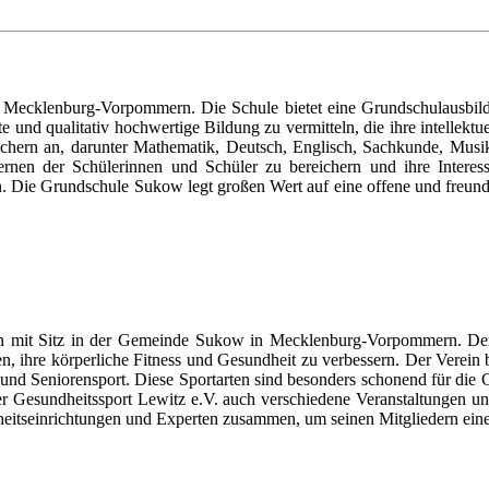
Mecklenburg-Vorpommern. Die Schule bietet eine Grundschulausbildun
e und qualitativ hochwertige Bildung zu vermitteln, die ihre intellektu
ächern an, darunter Mathematik, Deutsch, Englisch, Sachkunde, Musi
rnen der Schülerinnen und Schüler zu bereichern und ihre Interes
en. Die Grundschule Sukow legt großen Wert auf eine offene und freund
ein mit Sitz in der Gemeinde Sukow in Mecklenburg-Vorpommern. Der 
n, ihre körperliche Fitness und Gesundheit zu verbessern. Der Verein 
 und Seniorensport. Diese Sportarten sind besonders schonend für die 
er Gesundheitssport Lewitz e.V. auch verschiedene Veranstaltungen
heitseinrichtungen und Experten zusammen, um seinen Mitgliedern eine