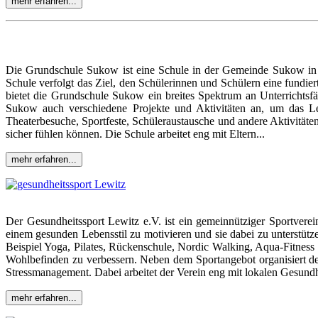
mehr erfahren...
Die Grundschule Sukow ist eine Schule in der Gemeinde Sukow in 
Schule verfolgt das Ziel, den Schülerinnen und Schülern eine fundiert
bietet die Grundschule Sukow ein breites Spektrum an Unterrichtsf
Sukow auch verschiedene Projekte und Aktivitäten an, um das Le
Theaterbesuche, Sportfeste, Schüleraustausche und andere Aktivität
sicher fühlen können. Die Schule arbeitet eng mit Eltern...
mehr erfahren...
Der Gesundheitssport Lewitz e.V. ist ein gemeinnütziger Sportver
einem gesunden Lebensstil zu motivieren und sie dabei zu unterstütze
Beispiel Yoga, Pilates, Rückenschule, Nordic Walking, Aqua-Fitness
Wohlbefinden zu verbessern. Neben dem Sportangebot organisiert d
Stressmanagement. Dabei arbeitet der Verein eng mit lokalen Gesund
mehr erfahren...