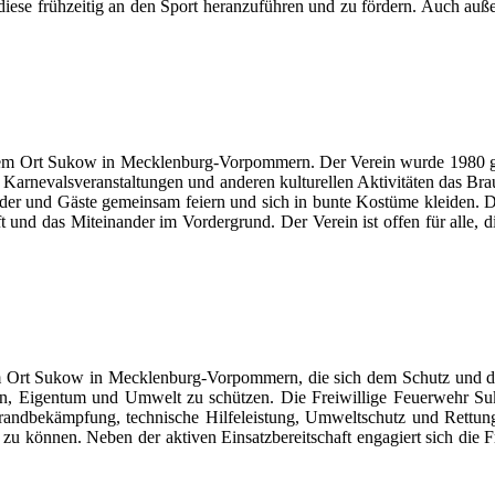
ese frühzeitig an den Sport heranzuführen und zu fördern. Auch auße
em Ort Sukow in Mecklenburg-Vorpommern. Der Verein wurde 1980 gegrü
von Karnevalsveranstaltungen und anderen kulturellen Aktivitäten das B
glieder und Gäste gemeinsam feiern und sich in bunte Kostüme kleiden. 
 und das Miteinander im Vordergrund. Der Verein ist offen für alle, d
m Ort Sukow in Mecklenburg-Vorpommern, die sich dem Schutz und der H
eben, Eigentum und Umwelt zu schützen. Die Freiwillige Feuerwehr S
 Brandbekämpfung, technische Hilfeleistung, Umweltschutz und Rettun
n zu können. Neben der aktiven Einsatzbereitschaft engagiert sich die