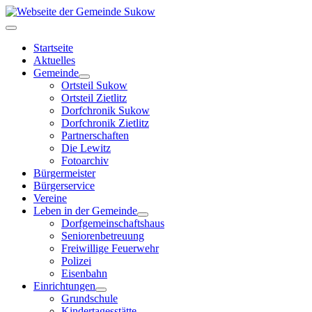
Startseite
Aktuelles
Gemeinde
Ortsteil Sukow
Ortsteil Zietlitz
Dorfchronik Sukow
Dorfchronik Zietlitz
Partnerschaften
Die Lewitz
Fotoarchiv
Bürgermeister
Bürgerservice
Vereine
Leben in der Gemeinde
Dorfgemeinschaftshaus
Seniorenbetreuung
Freiwillige Feuerwehr
Polizei
Eisenbahn
Einrichtungen
Grundschule
Kindertagesstätte