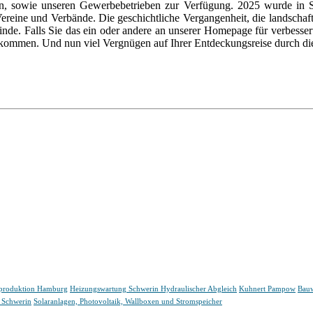
rn, sowie unseren Gewerbebetrieben zur Verfügung. 2025 wurde in
Vereine und Verbände. Die geschichtliche Vergangenheit, die landschaf
de. Falls Sie das ein oder andere an unserer Homepage für verbesser
llkommen. Und nun viel Vergnügen auf Ihrer Entdeckungsreise durch 
mproduktion Hamburg
Heizungswartung Schwerin Hydraulischer Abgleich
Kuhnert Pampow
Bauw
 Schwerin
Solaranlagen, Photovoltaik, Wallboxen und Stromspeicher